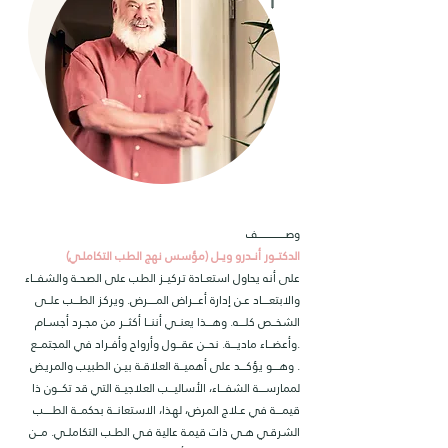
وصــــــــــــــــــــــــــــف
(الدكتـــور أنـــدرو ويـــل (مؤسس نهج الطب التكاملــي
على أنه يحاول استعـــادة تركيـــز الطب على الصحـــة والشفــــاء
والابتعـــــــاد عــن إدارة أعـــــراض المــــــــرض. ويركز الطـــــب علــــى
الشخــــص كلــــــه. وهــــــذا يعنــــي أننــــا أكثــــر من مجــرد أجســام
وأعضــــاء ماديــــــة. نحــــن عقــــول وأرواح وأفــراد في المجتمــــع.
وهــــــو يؤكــــــد على أهميــــة العلاقــة بيــن الطبيب والمريـض .
لممارســــــة الشفـــــاء، الأساليـــــب العلاجيـــة التي قد تكــــون ذا
قيمــــــة في عــلاج المرض، لهـذا، الاستعانــــة بحكمــــة الطــــــــب
الشرقــي هـــي ذات قيمـة عالية فــي الطــب التكاملـــي. مــــن