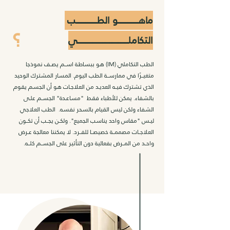
ماهــــــــــــــــــــو الطــــــــــــــــــــب
؟
التكاملـــــــــــــــــــــــــــــــــــــــــــــــــي
الطب التكاملي (IM) هو ببساطة اســـم يصـــف نموذجا
متغيـــرًا في ممارســـة الطب اليوم. المسار المشترك الوحيد
الذي تشترك فيــه العديــد من العلاجــات هو أن الجسم يقوم
بالشفاء. يمكن للأطباء فقـط "مساعــدة" الجســم علــى
الشفاء ولكن ليس القيام بالسحر نفسه. الطب العلاجـي
ليــس "مقاس واحد يناسب الجميع". ولكــن يجـــب أن تكـــون
العلاجـــات مصممـــة خصيصـــا للفـــرد. لا يمكننا معالجة عــرض
واحـــد من المـــرض بفعالية دون التأثير على الجســـم كلـــه.