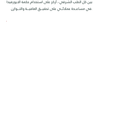
بين كل الطب الشرقي ، أركز على استخدام حكمة الايورفيدا
في مساعـــــدة عملائــــــي على تحقيــــــق العافيــــــة والتــــــوازن.
مــــن بيـــــــن كــــــل الطـــــــب الشرقـــــــي، أركـــــــز علــــــى
استخدام حكمة الايورفيـــدا في مساعدة عملائي على
تحقيـــق العافيـــة والتــوازن.
د. ريهام قراش
Holistic